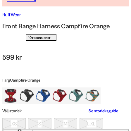
RuffWear
Front Range Harness Campfire Orange
10 recensioner
599 kr
Färg
Campfire Orange
Välj storlek
Se storleksguide
XS
S
M
L-XL