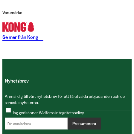
Varumärke
Se mer från
Kong
Nyhetsbrev
Anmäl dig till vårt nyhetsbrev för att få utvalda erbjudanden och de
senaste nyheterna.
Jag godkänner Widforss
integritetspolicy
.
Prenumerera