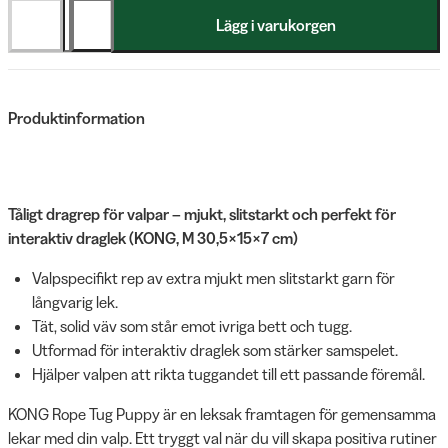
Lägg i varukorgen
Produktinformation
Tåligt dragrep för valpar – mjukt, slitstarkt och perfekt för
interaktiv draglek (KONG, M 30,5×15×7 cm)
Valpspecifikt rep av extra mjukt men slitstarkt garn för
långvarig lek.
Tät, solid väv som står emot ivriga bett och tugg.
Utformad för interaktiv draglek som stärker samspelet.
Hjälper valpen att rikta tuggandet till ett passande föremål.
KONG Rope Tug Puppy är en leksak framtagen för gemensamma
lekar med din valp. Ett tryggt val när du vill skapa positiva rutiner