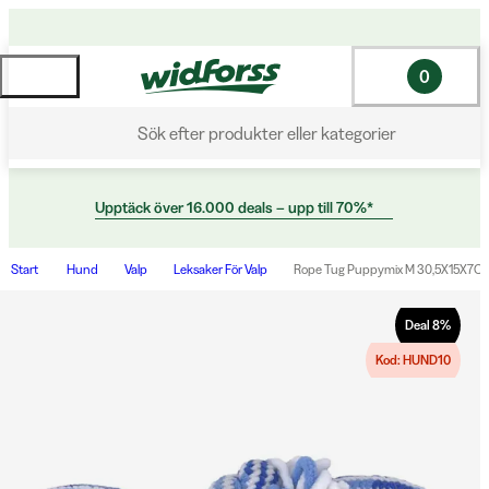
0
Sök efter produkter eller kategorier
Upptäck över 16.000 deals – upp till 70%*
Start
Hund
Valp
Leksaker För Valp
Rope Tug Puppymix M 30,5X15X7Cm 
Deal
8
%
Kod: HUND10