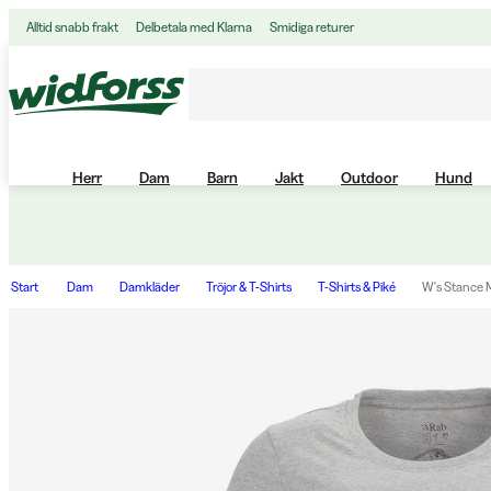
Alltid snabb frakt
Delbetala med Klarna
Smidiga returer
Herr
Dam
Barn
Jakt
Outdoor
Hund
Start
Dam
Damkläder
Tröjor & T-Shirts
T-Shirts & Piké
W's Stance 