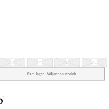
S
M
L
XL
Slut i lager - Välj annan storlek