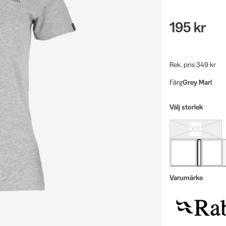
195 kr
Rek. pris 349 kr
Färg
Grey Marl
Välj storlek
XS
Varumärke