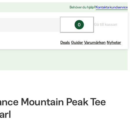
Behöver du hjälp?
Kontakta kundservice
0
Gå till kassan
Deals
Guider
Varumärken
Nyheter
ance Mountain Peak Tee
arl