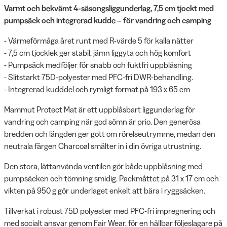
Varmt och bekvämt 4-säsongsliggunderlag, 7,5 cm tjockt med
pumpsäck och integrerad kudde – för vandring och camping
- Värmeförmåga året runt med R-värde 5 för kalla nätter
- 7,5 cm tjocklek ger stabil, jämn liggyta och hög komfort
- Pumpsäck medföljer för snabb och fuktfri uppblåsning
- Slitstarkt 75D-polyester med PFC-fri DWR-behandling.
- Integrerad kudddel och rymligt format på 193 x 65 cm
Mammut Protect Mat är ett uppblåsbart liggunderlag för
vandring och camping när god sömn är prio. Den generösa
bredden och längden ger gott om rörelseutrymme, medan den
neutrala färgen Charcoal smälter in i din övriga utrustning.
Den stora, lättanvända ventilen gör både uppblåsning med
pumpsäcken och tömning smidig. Packmåttet på 31 x 17 cm och
vikten på 950 g gör underlaget enkelt att bära i ryggsäcken.
Tillverkat i robust 75D polyester med PFC-fri impregnering och
med socialt ansvar genom Fair Wear, för en hållbar följeslagare på