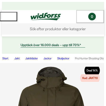
0
Sök efter produkter eller kategorier
Upptäck över 16.000 deals – upp till 70%*
Start
Jakt
Jaktkläder
Jackor
Skaljackor
Pro Hunter Shooting Gtx J
Deal
14
%
Kod: JAKT10