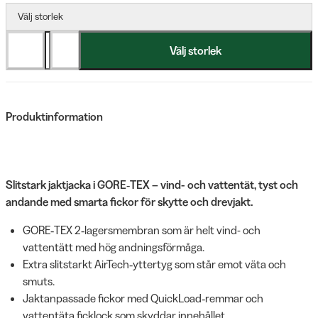
Välj storlek
Välj storlek
Produktinformation
Slitstark jaktjacka i GORE‑TEX – vind- och vattentät, tyst och
andande med smarta fickor för skytte och drevjakt.
GORE‑TEX 2‑lagersmembran som är helt vind- och
vattentätt med hög andningsförmåga.
Extra slitstarkt AirTech‑yttertyg som står emot väta och
smuts.
Jaktanpassade fickor med QuickLoad‑remmar och
vattentäta ficklock som skyddar innehållet.