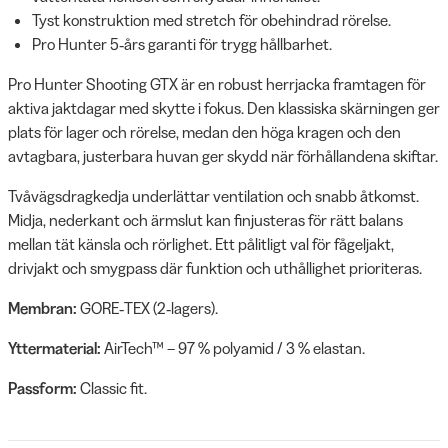
Tyst konstruktion med stretch för obehindrad rörelse.
Pro Hunter 5‑års garanti för trygg hållbarhet.
Pro Hunter Shooting GTX är en robust herrjacka framtagen för
aktiva jaktdagar med skytte i fokus. Den klassiska skärningen ger
plats för lager och rörelse, medan den höga kragen och den
avtagbara, justerbara huvan ger skydd när förhållandena skiftar.
Tvåvägsdragkedja underlättar ventilation och snabb åtkomst.
Midja, nederkant och ärmslut kan finjusteras för rätt balans
mellan tät känsla och rörlighet. Ett pålitligt val för fågeljakt,
drivjakt och smygpass där funktion och uthållighet prioriteras.
Membran:
GORE‑TEX (2‑lagers).
Yttermaterial:
AirTech™ – 97 % polyamid / 3 % elastan.
Passform:
Classic fit.