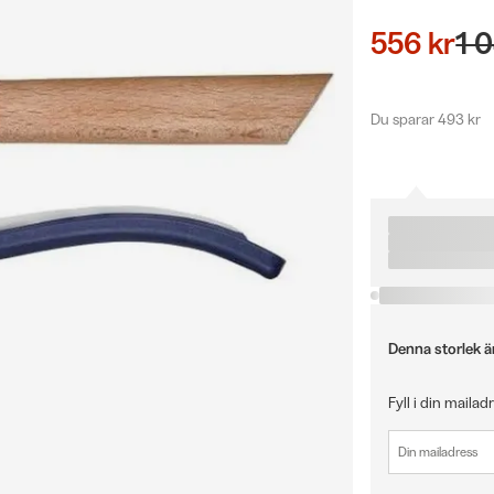
556 kr
1 
Du sparar 493 kr
Denna storlek är 
Fyll i din mailad