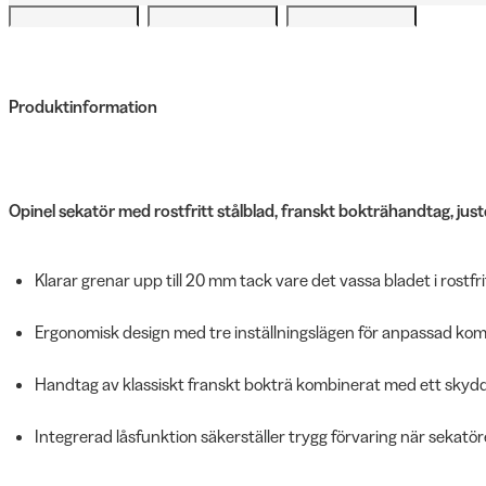
Produktinformation
Opinel sekatör med rostfritt stålblad, franskt bokträhandtag, jus
Klarar grenar upp till 20 mm tack vare det vassa bladet i rostfrit
Ergonomisk design med tre inställningslägen för anpassad komfo
Handtag av klassiskt franskt bokträ kombinerat med ett sky
Integrerad låsfunktion säkerställer trygg förvaring när sekatö