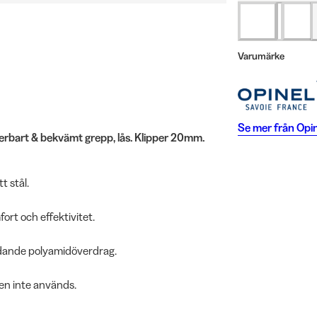
Varumärke
Se mer från
Opin
terbart & bekvämt grepp, lås. Klipper 20mm.
t stål.
rt och effektivitet.
ddande polyamidöverdrag.
ren inte används.