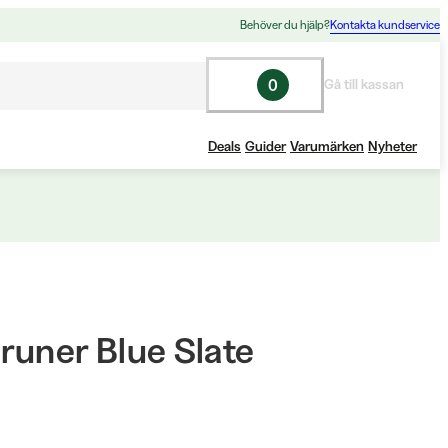
Behöver du hjälp?
Kontakta kundservice
0
Gå till kassan
Deals
Guider
Varumärken
Nyheter
runer Blue Slate