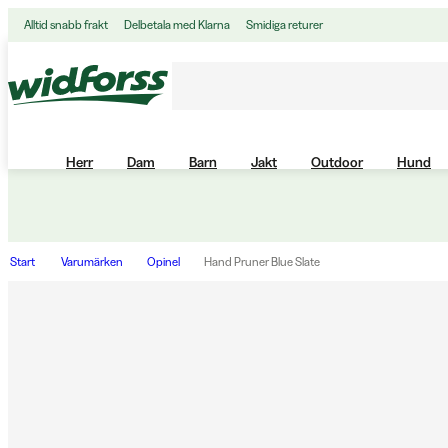
Alltid snabb frakt
Delbetala med Klarna
Smidiga returer
Herr
Dam
Barn
Jakt
Outdoor
Hund
Start
Varumärken
Opinel
Hand Pruner Blue Slate