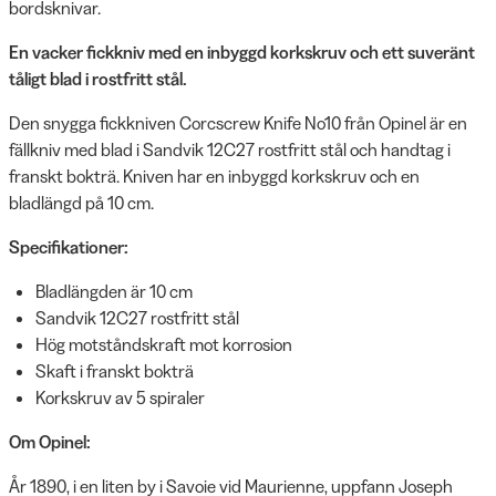
bordsknivar.
En vacker fickkniv med en inbyggd korkskruv och ett suveränt
tåligt blad i rostfritt stål.
Den snygga fickkniven Corcscrew Knife No10 från Opinel är en
fällkniv med blad i Sandvik 12C27 rostfritt stål och handtag i
franskt bokträ. Kniven har en inbyggd korkskruv och en
bladlängd på 10 cm.
Specifikationer:
Bladlängden är 10 cm
Sandvik 12C27 rostfritt stål
Hög motståndskraft mot korrosion
Skaft i franskt bokträ
Korkskruv av 5 spiraler
Om Opinel:
År 1890, i en liten by i Savoie vid Maurienne, uppfann Joseph