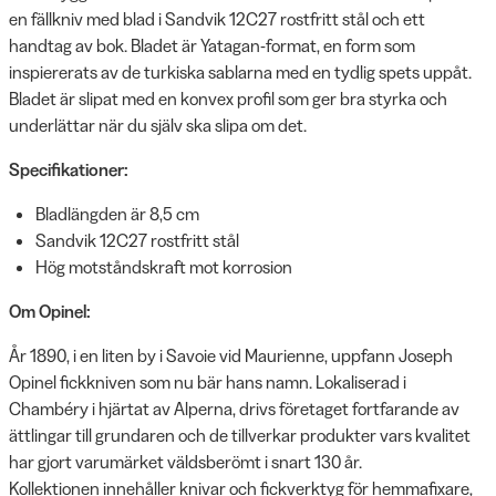
en fällkniv med blad i Sandvik 12C27 rostfritt stål och ett
handtag av bok. Bladet är Yatagan-format, en form som
inspiererats av de turkiska sablarna med en tydlig spets uppåt.
Bladet är slipat med en konvex profil som ger bra styrka och
underlättar när du själv ska slipa om det.
Specifikationer:
Bladlängden är 8,5 cm
Sandvik 12C27 rostfritt stål
Hög motståndskraft mot korrosion
Om Opinel:
År 1890, i en liten by i Savoie vid Maurienne, uppfann Joseph
Opinel fickkniven som nu bär hans namn. Lokaliserad i
Chambéry i hjärtat av Alperna, drivs företaget fortfarande av
ättlingar till grundaren och de tillverkar produkter vars kvalitet
har gjort varumärket väldsberömt i snart 130 år.
Kollektionen innehåller knivar och fickverktyg för hemmafixare,