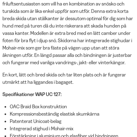
friluftsentusiasten som vill ha en kombination av snösko och
turskida som är lika enkel uppför som utför. Denna extra korta
breda skida utan stålkanter är dessutom optimal för dig som har
hund med på turen då du inte riskerara att skada hunden på
vassa kanter. Modellen är extra bred med en lätt camber under
foten för bra flyt i djup snö. Skidorna har integrerade stighudar i
Mohair-mix som ger bra fäste på vägen upp utan att störa
åkningen utför. En längd passar alla och bindningen är justerbar
och fungerar med vanliga vandrings-, jakt- eller vinterkängor.
En kort, lätt och bred skida och tar liten plats och är fungerar
utmärkt att ha liggandes i bagaget.
Specifikationer WAP UC 127:
OAC Braid Box konstruktion
Kompressionsbeständig elastisk skumkärna
Patenterat Unicoat-belag
Integrerad stighud i Mohair-mix
Förstärkning i aluminium och glasfiber vid bindningen