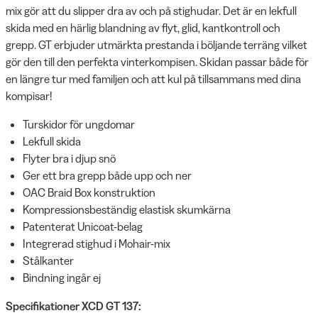
mix gör att du slipper dra av och på stighudar. Det är en lekfull
skida med en härlig blandning av flyt, glid, kantkontroll och
grepp. GT erbjuder utmärkta prestanda i böljande terräng vilket
gör den till den perfekta vinterkompisen. Skidan passar både för
en längre tur med familjen och att kul på tillsammans med dina
kompisar!
Turskidor för ungdomar
Lekfull skida
Flyter bra i djup snö
Ger ett bra grepp både upp och ner
OAC Braid Box konstruktion
Kompressionsbeständig elastisk skumkärna
Patenterat Unicoat-belag
Integrerad stighud i Mohair-mix
Stålkanter
Bindning ingår ej
Specifikationer XCD GT 137: