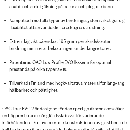
snabb och smidig åkning på naturis och plogade banor.
Kompatibel med alla typer av bindningssystem vilket ger dig
flexibilitet att använda din föredragna utrustning.
Extrem låg vikt på endast 195 gram per skridsko utan
bindning minimerar belastningen under längre turer.
Patenterad OAC Low Profile EVO II-skena för optimal
prestanda på olika typer av is.
Tillverkad i Finland med högkvalitativa material för långvarig
hållbarhet och pålitlighet.
OAC Tour EVO 2 är designad för den sportiga åkaren som söker
en högpresterande långfärdsskridsko för varierande
isförhållanden. Den avancerade konstruktionen av glasfiber- och
kolfiberkomposit ger en perfekt balans mellan låg vikt, stabilitet