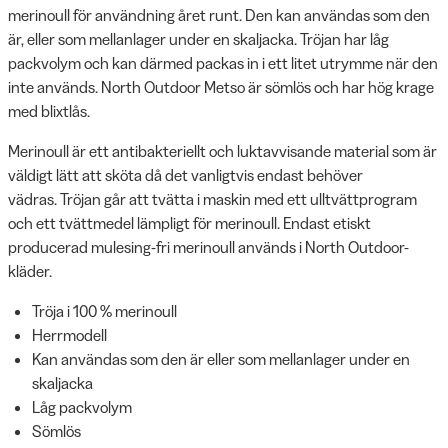
merinoull för användning året runt. Den kan användas som den
är, eller som mellanlager under en skaljacka. Tröjan har låg
packvolym och kan därmed packas in i ett litet utrymme när den
inte används. North Outdoor Metso är sömlös och har hög krage
med blixtlås.
Merinoull är ett antibakteriellt och luktavvisande material som är
väldigt lätt att sköta då det vanligtvis endast behöver
vädras. Tröjan går att tvätta i maskin med ett ulltvättprogram
och ett tvättmedel lämpligt för merinoull. Endast etiskt
producerad mulesing-fri merinoull används i North Outdoor-
kläder.
Tröja i 100 % merinoull
Herrmodell
Kan användas som den är eller som mellanlager under en
skaljacka
Låg packvolym
Sömlös