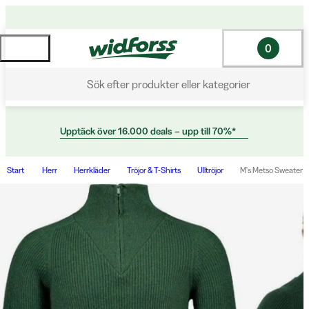
0
Sök efter produkter eller kategorier
Upptäck över 16.000 deals – upp till 70%*
Start
Herr
Herrkläder
Tröjor & T-Shirts
Ulltröjor
M's Metso Sweater 