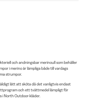
kteriell och andningsbar merinoull som behåller
mpor i merino är lämpliga både till vardags
rma strumpor.
äldigt lätt att sköta då det vanligtvis endast
ättprogram och ett tvättmedel lämpligt för
s i North Outdoor-kläder.