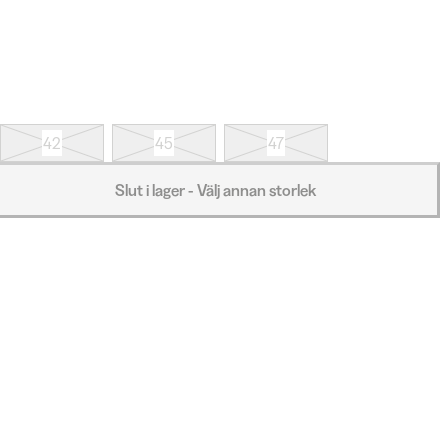
42
45
47
Slut i lager - Välj annan storlek