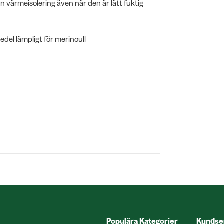
in värmeisolering även när den är lätt fuktig
edel lämpligt för merinoull
Populära Kategorier
Kundse