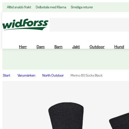
Alltid snabb frakt
Delbetala med Klarna
Smidiga returer
Herr
Dam
Barn
Jakt
Outdoor
Hund
Start
Varumärken
North Outdoor
Merino 80 Socks Black