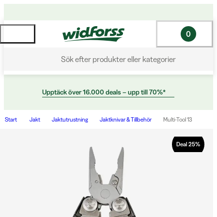
0
Sök efter produkter eller kategorier
Upptäck över 16.000 deals – upp till 70%*
Start
Jakt
Jaktutrustning
Jaktknivar & Tillbehör
Multi-Tool 13
Deal
25
%