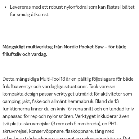
Levereras med ett robust nylonfodral som kan fästas i bältet
för smidig åtkomst.
Mångsidigt multiverktyg från Nordic Pocket Saw – för både
friluftsliv och vardag.
Detta mångsidiga Multi-Tool 13 är en pålitlig följeslagare för både
friluftsäventyr och vardagliga situationer. Tack vare sin
kompakta design passar verktyget utmärkt för aktiviteter som
camping, jakt, fiske och allmänt hemmabruk. Bland de 13
funktionerna finner du en kniv för rena snitt och en tandad kniv
anpassad för rep och nylonsnören. Verktyget inkluderar även
två platta skruvmejslar (3 mm och 5 mm breda), en PH1-
skruvmejsel, konservöppnare, flasköppnare, tång med
utbytbara trådavskärare, sax samt en nylonsnöreskärare. Det