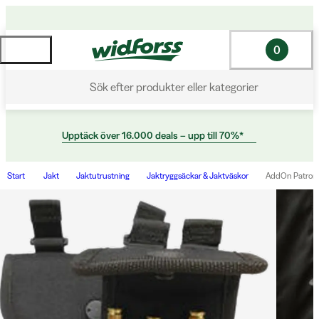
0
Sök efter produkter eller kategorier
Upptäck över 16.000 deals – upp till 70%*
Start
Jakt
Jaktutrustning
Jaktryggsäckar & Jaktväskor
AddOn Patronf