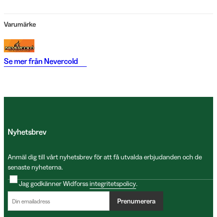
Varumärke
Se mer från
Nevercold
Nyhetsbrev
Anmäl dig till vårt nyhetsbrev för att få utvalda erbjudanden och de
senaste nyheterna.
Jag godkänner Widforss
integritetspolicy
.
Prenumerera