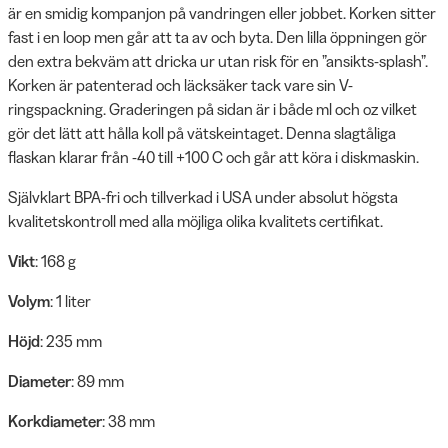
är en smidig kompanjon på vandringen eller jobbet. Korken sitter
fast i en loop men går att ta av och byta. Den lilla öppningen gör
den extra bekväm att dricka ur utan risk för en ”ansikts-splash”.
Korken är patenterad och läcksäker tack vare sin V-
ringspackning. Graderingen på sidan är i både ml och oz vilket
gör det lätt att hålla koll på vätskeintaget. Denna slagtåliga
flaskan klarar från -40 till +100 C och går att köra i diskmaskin.
Självklart BPA-fri och tillverkad i USA under absolut högsta
kvalitetskontroll med alla möjliga olika kvalitets certifikat.
Vikt
: 168 g
Volym
: 1 liter
Höjd
: 235 mm
Diameter
: 89 mm
Korkdiameter
: 38 mm