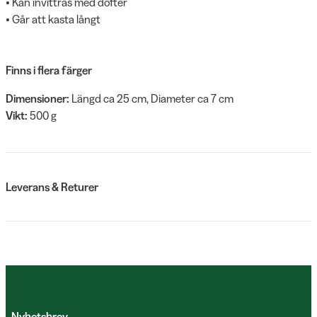
• Kan invittras med dofter
• Går att kasta långt
Finns i flera färger
Dimensioner:
Längd ca 25 cm, Diameter ca 7 cm
Vikt:
500 g
Leverans & Returer
Nyhetsbrev