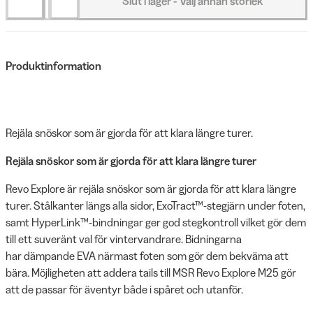
Slut i lager - Välj annan storlek
Produktinformation
Rejäla snöskor som är gjorda för att klara längre turer.
Rejäla snöskor som är gjorda för att klara längre turer
Revo Explore är rejäla snöskor som är gjorda för att klara längre
turer. Stålkanter längs alla sidor, ExoTract™-stegjärn under foten,
samt HyperLink™-bindningar ger god stegkontroll vilket gör dem
till ett suveränt val för vintervandrare. Bidningarna
har dämpande EVA närmast foten som gör dem bekväma att
bära. Möjligheten att addera tails till MSR Revo Explore M25 gör
att de passar för äventyr både i spåret och utanför.