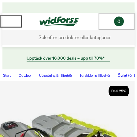
0
Sök efter produkter eller kategorier
Upptäck över 16.000 deals – upp till 70%*
Start
Outdoor
Utrustning & Tillbehör
Turskidor & Tillbehör
Övrigt För T
Deal
25
%