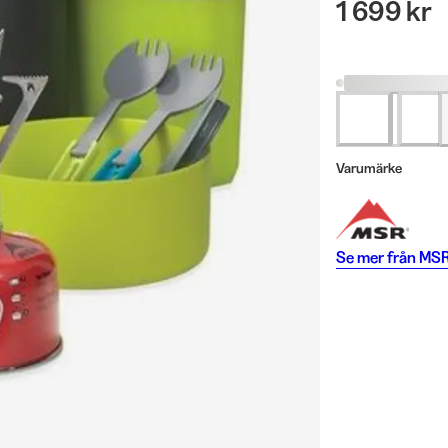
1 699 kr
Varumärke
Se mer från
MS