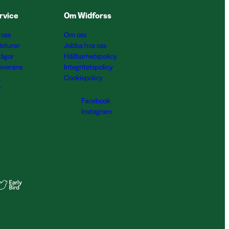
rvice
Om Widforss
 oss
Om oss
Returer
Jobba hos oss
rågor
Hållbarhetspolicy
Leverans
Integritetspolicy
g
Cookiepolicy
r
Facebook
Instagram