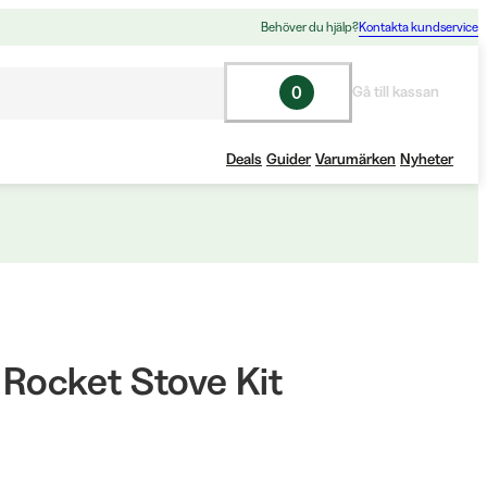
Behöver du hjälp?
Kontakta kundservice
0
Gå till kassan
Deals
Guider
Varumärken
Nyheter
 Rocket Stove Kit