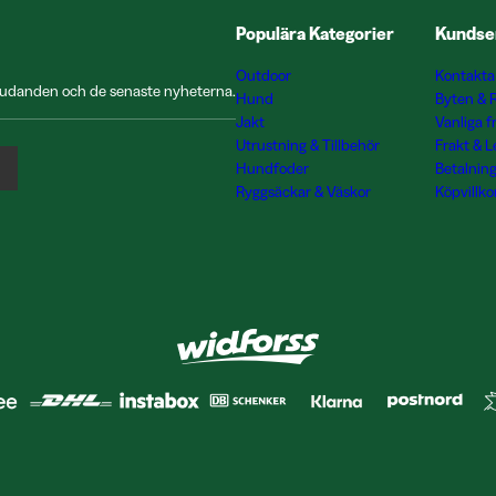
Populära Kategorier
Kundse
Outdoor
Kontakta
rbjudanden och de senaste nyheterna.
Hund
Byten & 
Jakt
Vanliga f
Utrustning & Tillbehör
Frakt & 
Hundfoder
Betalnin
Ryggsäckar & Väskor
Köpvillko