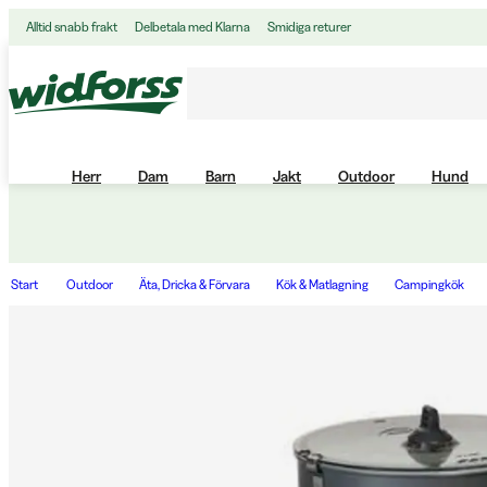
Alltid snabb frakt
Delbetala med Klarna
Smidiga returer
Herr
Dam
Barn
Jakt
Outdoor
Hund
Start
Outdoor
Äta, Dricka & Förvara
Kök & Matlagning
Campingkök