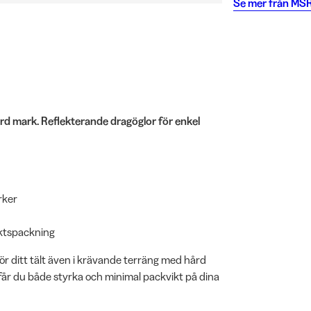
Se mer från
MS
hård mark. Reflekterande dragöglor för enkel
rker
viktspackning
för ditt tält även i krävande terräng med hård
får du både styrka och minimal packvikt på dina