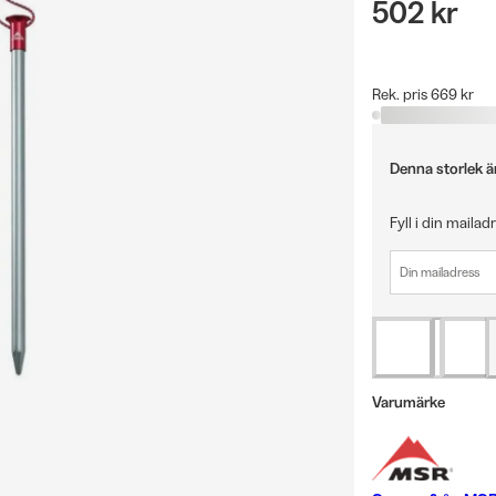
502 kr
Rek. pris 669 kr
Denna storlek är 
Fyll i din mailad
Varumärke