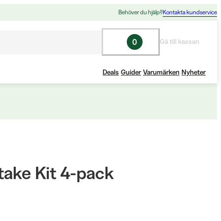
Behöver du hjälp?
Kontakta kundservice
0
Gå till kassan
Deals
Guider
Varumärken
Nyheter
take Kit 4-pack