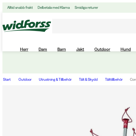
Alltid snabb frakt
Delbetala med Klarna
Smidiga returer
Herr
Dam
Barn
Jakt
Outdoor
Hund
Start
Outdoor
Utrustning & Tillbehör
Tält & Skydd
Tälttillbehör
Cor