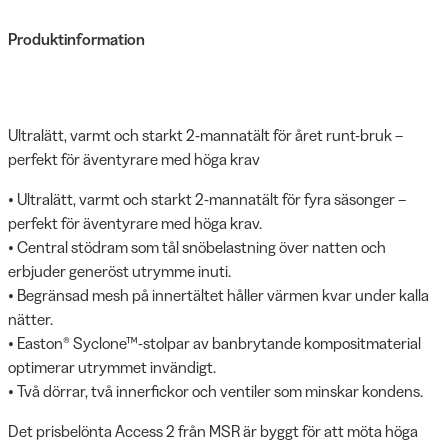
Produktinformation
Ultralätt, varmt och starkt 2-mannatält för året runt-bruk –
perfekt för äventyrare med höga krav
• Ultralätt, varmt och starkt 2-mannatält för fyra säsonger –
perfekt för äventyrare med höga krav.
• Central stödram som tål snöbelastning över natten och
erbjuder generöst utrymme inuti.
• Begränsad mesh på innertältet håller värmen kvar under kalla
nätter.
• Easton® Syclone™-stolpar av banbrytande kompositmaterial
optimerar utrymmet invändigt.
• Två dörrar, två innerfickor och ventiler som minskar kondens.
Det prisbelönta Access 2 från MSR är byggt för att möta höga