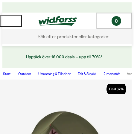
0
Sök efter produkter eller kategorier
Upptäck över 16.000 deals – upp till 70%*
Start
Outdoor
Utrustning & Tillbehör
Tält & Skydd
2-manstält
Acce
Deal
37
%