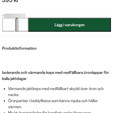
Lägg i varukorgen
Produktinformation
Isolerande och värmande keps med nedfällbara öronlappar för
kalla jaktdagar.
Värmande jaktkeps med nedfällbart skydd över öron och
nacke.
Öronpartier i teddyfleece som känns mjuka och håller
värmen.
Mjukt, borstat foder för komfort under långa pass.