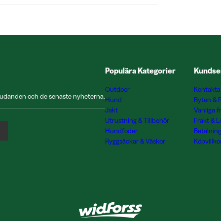
Populära Kategorier
Kundse
Outdoor
Kontakta
rbjudanden och de senaste nyheterna.
Hund
Byten & 
Jakt
Vanliga f
Utrustning & Tillbehör
Frakt & 
Hundfoder
Betalnin
Ryggsäckar & Väskor
Köpvillko