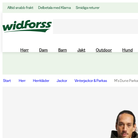
Alltid snabb frakt
Delbetala med Klarna
Smidiga returer
Herr
Dam
Barn
Jakt
Outdoor
Hund
Start
Herr
Herrkläder
Jackor
Vinterjackor & Parkas
M's Dune Parka