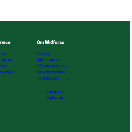
rvice
Om Widforss
 oss
Om oss
Returer
Jobba hos oss
rågor
Hållbarhetspolicy
Leverans
Integritetspolicy
g
Cookiepolicy
r
Facebook
Instagram