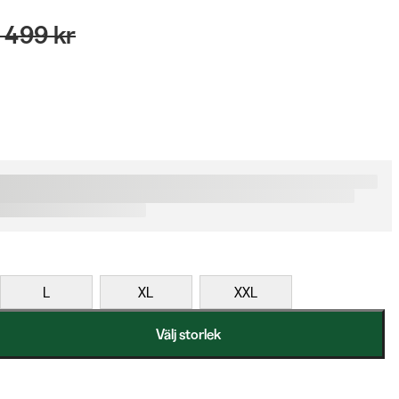
 499 kr
L
XL
XXL
Välj storlek