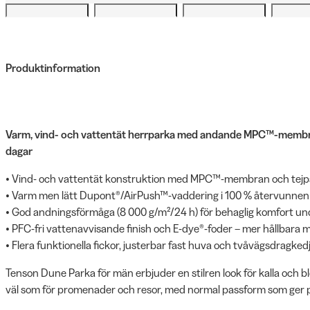
Produktinformation
Varm, vind- och vattentät herrparka med andande MPC™-membran 
dagar
• Vind- och vattentät konstruktion med MPC™-membran och tej
• Varm men lätt Dupont®/AirPush™-vaddering i 100 % återvunnen 
• God andningsförmåga (8 000 g/m²/24 h) för behaglig komfort und
• PFC-fri vattenavvisande finish och E-dye®-foder – mer hållbara m
• Flera funktionella fickor, justerbar fast huva och tvåvägsdragke
Tenson Dune Parka för män erbjuder en stilren look för kalla och b
väl som för promenader och resor, med normal passform som ger pl