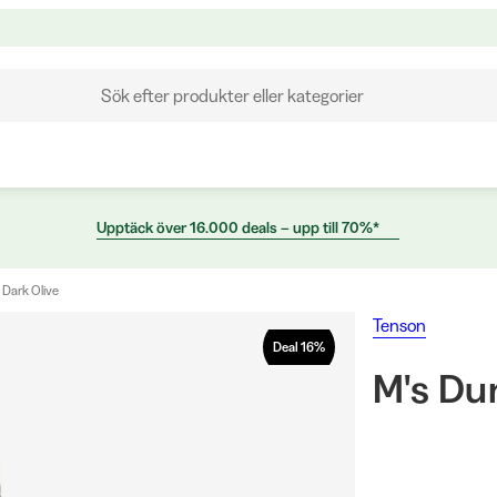
Sök efter produkter eller kategorier
Upptäck över 16.000 deals – upp till 70%*
 Dark Olive
Tenson
Deal
16
%
M's Du