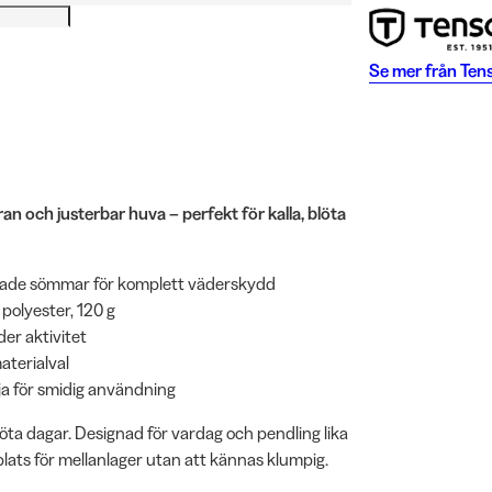
Se mer från
Ten
och justerbar huva – perfekt för kalla, blöta
pade sömmar för komplett väderskydd
polyester, 120 g
er aktivitet
aterialval
dja för smidig användning
löta dagar. Designad för vardag och pendling lika
ats för mellanlager utan att kännas klumpig.