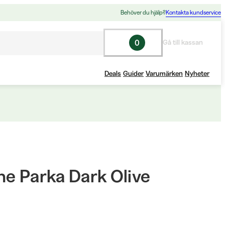
Behöver du hjälp?
Kontakta kundservice
0
Gå till kassan
Deals
Guider
Varumärken
Nyheter
ne Parka Dark Olive