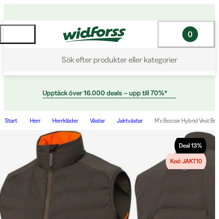
0
Sök efter produkter eller kategorier
Upptäck över 16.000 deals – upp till 70%*
Start
Herr
Herrkläder
Västar
Jaktvästar
M's Bezoar Hybrid Vest Br
Deal
13
%
Kod: JAKT10