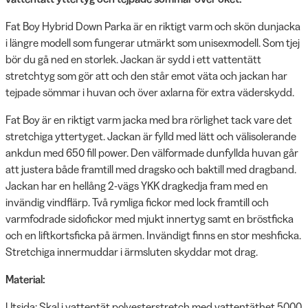
Fat Boy Hybrid Down Parka är en riktigt varm och skön dunjacka
i längre modell som fungerar utmärkt som unisexmodell. Som tjej
bör du gå ned en storlek. Jackan är sydd i ett vattentätt
stretchtyg som gör att och den står emot väta och jackan har
tejpade sömmar i huvan och över axlarna för extra väderskydd.
Fat Boy är en riktigt varm jacka med bra rörlighet tack vare det
stretchiga yttertyget. Jackan är fylld med lätt och välisolerande
ankdun med 650 fill power. Den välformade dunfyllda huvan går
att justera både framtill med dragsko och baktill med dragband.
Jackan har en hellång 2-vägs YKK dragkedja fram med en
invändig vindflärp. Två rymliga fickor med lock framtill och
varmfodrade sidofickor med mjukt innertyg samt en bröstficka
och en liftkortsficka på ärmen. Invändigt finns en stor meshficka.
Stretchiga innermuddar i ärmsluten skyddar mot drag.
Material:
Utsida: Skal i vattentät polyesterstretch med vattentäthet 5000