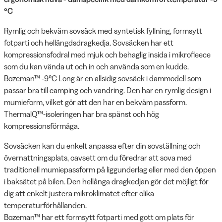
°C
Rymlig och bekväm sovsäck med syntetisk fyllning, formsytt
fotparti och hellängdsdragkedja. Sovsäcken har ett
kompressionsfodral med mjuk och behaglig insida i mikrofleece
som du kan vända ut och in och använda som en kudde.
Bozeman™ -9°C Long är en allsidig sovsäck i dammodell som
passar bra till camping och vandring. Den har en rymlig design i
mumieform, vilket gör att den har en bekväm passform.
ThermalQ™-isoleringen har bra spänst och hög
kompressionsförmåga.
Sovsäcken kan du enkelt anpassa efter din sovställning och
övernattningsplats, oavsett om du föredrar att sova med
traditionell mumiepassform på liggunderlag eller med den öppen
i baksätet på bilen. Den hellånga dragkedjan gör det möjligt för
dig att enkelt justera mikroklimatet efter olika
temperaturförhållanden.
Bozeman™ har ett formsytt fotparti med gott om plats för