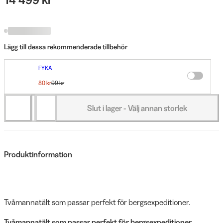
Lägg till dessa rekommenderade tillbehör
FYKA
Luxa Tältlampa Gul
80 kr
99 kr
Du sparar 19 kr
Slut i lager - Välj annan storlek
Produktinformation
Tvåmannatält som passar perfekt för bergsexpeditioner.
Tvåmannatält som passar perfekt för bergsexpeditioner