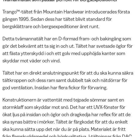
Trango™-tältet från Mountain Hardwear introducerades första
gången 1995. Sedan dess har tältet blivit standard för
bergsklättrare och bergsexpeditioner året runt.
Detta tvåmannatält har en D-formad fram- och bakingång som
gör det bekvämt att ta sig in och ut. Tältet har svetsade öglor för
att fästa ytterskydd i och ett golv med upphöjda kanter som
skyddar mot väder och vind.
Tältet har en direkt anslutningspunkt för att du ska kunna säkra
tältkroppen och dess ram samt dubbelt tak och nätdörrar för
god ventilation. Insidan har flera fickor för förvaring.
Konstruktionern är vattentät med tejpade sömmar samt en
stormklaff som skyddar mot snö. Det har ett UVX-fönster för
ökat ljus på insidan och öglor och dragkedja har reflex för att de
ska synas bättre i mörker. Tältet är färgkodat för att du enkelt
ska kunna sätta upp det när du är på plats. Materialet är fritt
från flamskyddsmedel och högkvalitativa J-tältpinnar från DAC