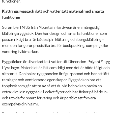
funktioner.
Klättringsryggsäck i lätt och vattentätt material med smarta
funktioner
ScramblerTM 35 från Mountain Hardwear är en mångsidig
klättringsryggsäck. Den har design och smarta funktioner som
passar riktigt bra för både alpin klättring och bergsklättring –
men den fungerar precis lika bra för backpacking, camping eller
vandring i vildmarken.
Ryggsäcken är tillverkad i ett vattentät Dimension-Polyant™-tyg
i fyra lager. Materialet är lätt samtidigt som det är både tåligt och
slitstarkt. Den bakre ryggpanelen är figurpassad och har ett lätt
ramlager och ventilerande egenskaper. Ryggsäcken har ett
topplock som går att ta av så att du vid behov kan packa en
extra vikt i din ryggsäck. Locket flyter och har fickor på både in-
och utsida för smart förvaring och är perfekt att förvara
exempelvis din hjälm i.