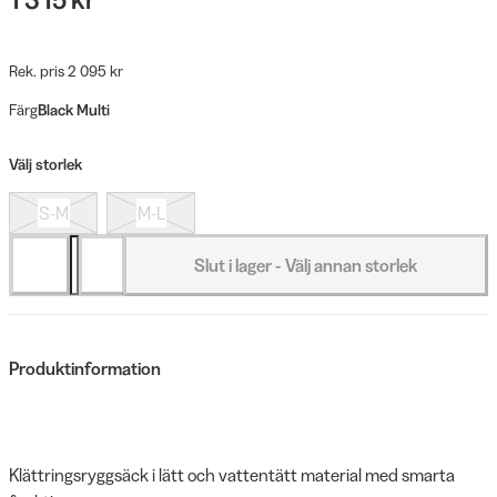
Rek. pris 2 095 kr
Färg
Black Multi
Välj storlek
S-M
M-L
Slut i lager - Välj annan storlek
Produktinformation
Klättringsryggsäck i lätt och vattentätt material med smarta