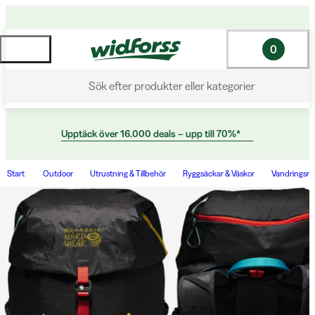
0
Sök efter produkter eller kategorier
Upptäck över 16.000 deals – upp till 70%*
Start
Outdoor
Utrustning & Tillbehör
Ryggsäckar & Väskor
Vandringsry