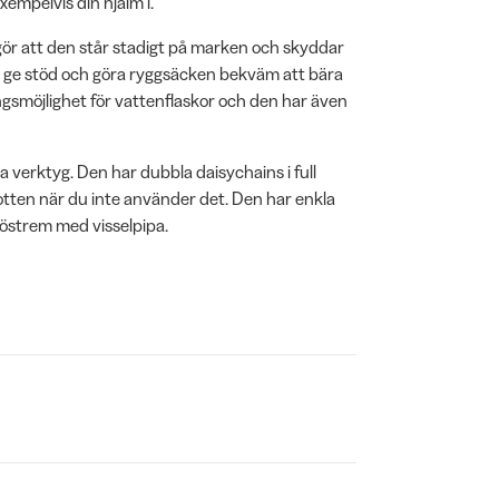
xempelvis din hjälm i.
ör att den står stadigt på marken och skyddar
att ge stöd och göra ryggsäcken bekväm att bära
ngsmöjlighet för vattenflaskor och den har även
a verktyg. Den har dubbla daisychains i full
otten när du inte använder det. Den har enkla
röstrem med visselpipa.