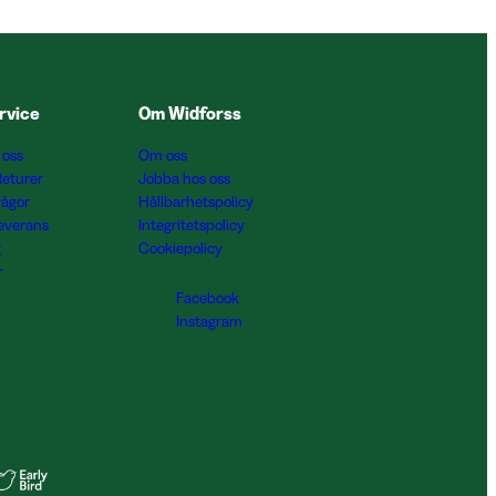
rvice
Om Widforss
 oss
Om oss
Returer
Jobba hos oss
rågor
Hållbarhetspolicy
Leverans
Integritetspolicy
g
Cookiepolicy
r
Facebook
Instagram