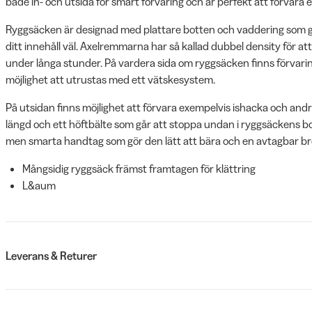
både in- och utsida för smart förvaring och är perfekt att förvara e
Ryggsäcken är designad med plattare botten och vaddering som g
ditt innehåll väl. Axelremmarna har så kallad dubbel density för 
under långa stunder. På vardera sida om ryggsäcken finns förvari
möjlighet att utrustas med ett vätskesystem.
På utsidan finns möjlighet att förvara exempelvis ishacka och andr
längd och ett höftbälte som går att stoppa undan i ryggsäckens b
men smarta handtag som gör den lätt att bära och en avtagbar b
Mångsidig ryggsäck främst framtagen för klättring
L&aum
Leverans & Returer