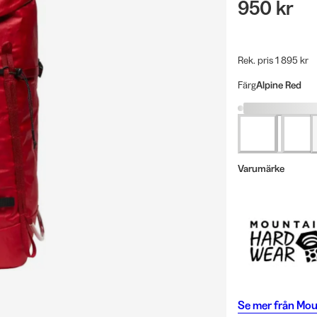
950 kr
Rek. pris 1 895 kr
Färg
Alpine Red
Varumärke
Se mer från
Mou