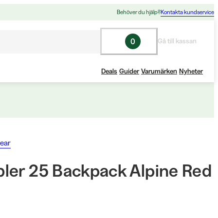
Behöver du hjälp?
Kontakta kundservice
0
Gå till kassan
Deals
Guider
Varumärken
Nyheter
ear
ler 25 Backpack Alpine Red