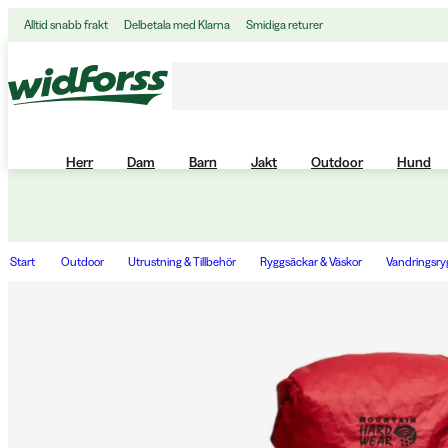
Alltid snabb frakt
Delbetala med Klarna
Smidiga returer
Herr
Dam
Barn
Jakt
Outdoor
Hund
Start
Outdoor
Utrustning & Tillbehör
Ryggsäckar & Väskor
Vandringsry