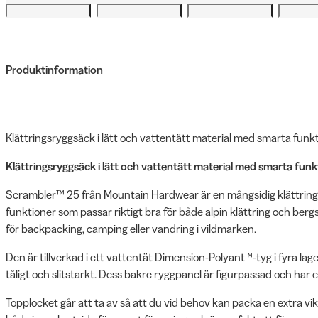
Produktinformation
Klättringsryggsäck i lätt och vattentätt material med smarta funkt
Klättringsryggsäck i lätt och vattentätt material med smarta fun
Scrambler™ 25 från Mountain Hardwear är en mångsidig klättring
funktioner som passar riktigt bra för både alpin klättring och berg
för backpacking, camping eller vandring i vildmarken.
Den är tillverkad i ett vattentät Dimension-Polyant™-tyg i fyra lage
tåligt och slitstarkt. Dess bakre ryggpanel är figurpassad och har 
Topplocket går att ta av så att du vid behov kan packa en extra vikt