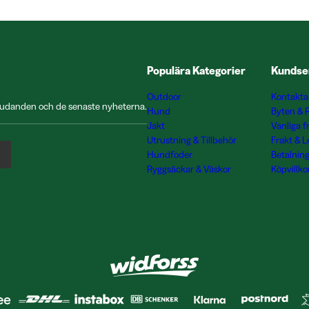
Populära Kategorier
Kundse
Outdoor
Kontakta
rbjudanden och de senaste nyheterna.
Hund
Byten & 
Jakt
Vanliga f
Utrustning & Tillbehör
Frakt & 
Hundfoder
Betalnin
Ryggsäckar & Väskor
Köpvillko