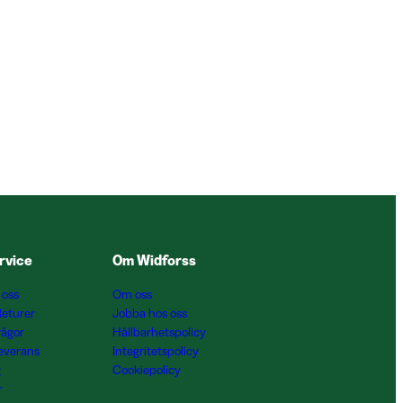
rvice
Om Widforss
 oss
Om oss
Returer
Jobba hos oss
rågor
Hållbarhetspolicy
Leverans
Integritetspolicy
g
Cookiepolicy
r