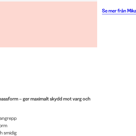
Se mer från
Mik
 passform – ger maximalt skydd mot varg och
a angrepp
form
ch smidig