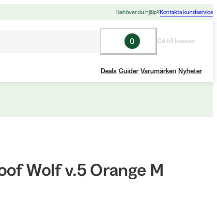
Behöver du hjälp?
Kontakta kundservice
0
Gå till kassan
Deals
Guider
Varumärken
Nyheter
oof Wolf v.5 Orange M