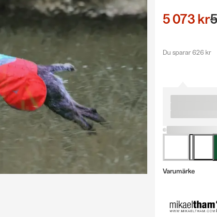
5 073 kr
5
Du sparar 626 kr
Varumärke