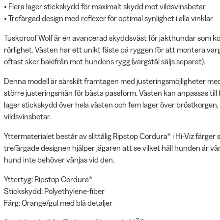
• Flera lager stickskydd för maximalt skydd mot vildsvinsbetar
• Trefärgad design med reflexer för optimal synlighet i alla vinklar
Tuskproof Wolf är en avancerad skyddsväst för jakthundar som k
rörlighet. Västen har ett unikt fäste på ryggen för att montera va
oftast sker bakifrån mot hundens rygg (vargstål säljs separat).
Denna modell är särskilt framtagen med justeringsmöjligheter med k
större justeringsmån för bästa passform. Västen kan anpassas till
lager stickskydd över hela västen och fem lager över bröstkorgen
vildsvinsbetar.
Yttermaterialet består av slittålig Ripstop Cordura® i Hi-Viz färger
trefärgade designen hjälper jägaren att se vilket håll hunden är vän
hund inte behöver vänjas vid den.
Yttertyg: Ripstop Cordura®
Stickskydd: Polyethylene-fiber
Färg: Orange/gul med blå detaljer