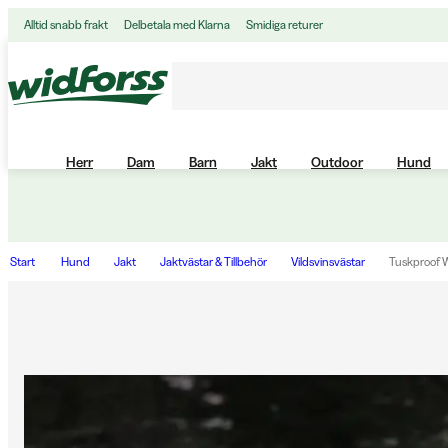
Alltid snabb frakt
Delbetala med Klarna
Smidiga returer
Herr
Dam
Barn
Jakt
Outdoor
Hund
Start
Hund
Jakt
Jaktvästar & Tillbehör
Vildsvinsvästar
Tuskproof W