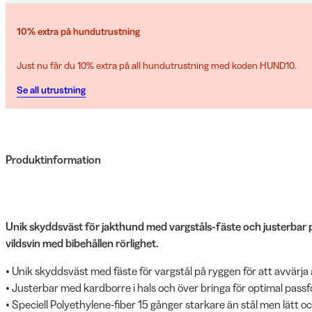
10% extra på hundutrustning
Just nu får du 10% extra på all hundutrustning med koden HUND10.
Se all utrustning
Produktinformation
Unik skyddsväst för jakthund med vargståls-fäste och justerbar
vildsvin med bibehållen rörlighet.
• Unik skyddsväst med fäste för vargstål på ryggen för att avvärj
• Justerbar med kardborre i hals och över bringa för optimal pass
• Speciell Polyethylene-fiber 15 gånger starkare än stål men lätt o