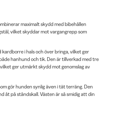
ombinerar maximalt skydd med bibehållen
rgstål, vilket skyddar mot vargangrepp som
ardborre i hals och över bringa, vilket ger
 både hanhund och tik. Den är tillverkad med tre
, vilket ger utmärkt skydd mot genomslag av
 som gör hunden synlig även i tät terräng. Den
d åt på ståndskall. Västen är så smidig att din