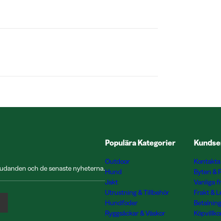
Populära Kategorier
Kundse
Outdoor
Kontakta
rbjudanden och de senaste nyheterna.
Hund
Byten & 
Jakt
Vanliga f
Utrustning & Tillbehör
Frakt & 
Hundfoder
Betalnin
Ryggsäckar & Väskor
Köpvillko