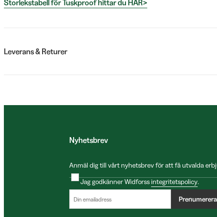
Storlekstabell för Tuskproof hittar du HÄR>
Leverans & Returer
Nyhetsbrev
Anmäl dig till vårt nyhetsbrev för att få utvalda e
Jag godkänner Widforss
integritetspolicy
.
Prenumerera