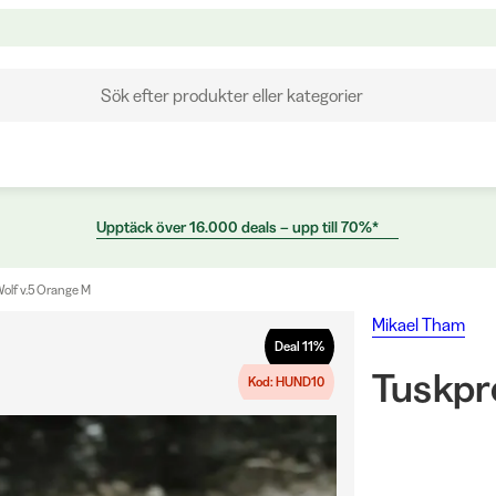
Sök efter produkter eller kategorier
Upptäck över 16.000 deals – upp till 70%*
olf v.5 Orange M
Mikael Tham
Deal
11
%
Tuskpr
Kod: HUND10