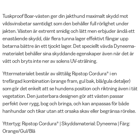
Tuskproof Boar-västen ger din jakthund maximalt skydd mot
vildsvinsbetar samtidigt som den behåller full rörlighet under
jakten. Västen är extremt smidig och lätt men erbjuder ändå ett
enastående skydd, där flera tunna lager effektivt fångar upp
betarna bättre än ett tjockt lager. Det speciellt vävda Dyneema-
materialet behåller sina skyddande egenskaper även när det är
vått och bryts inte ner av solens UV-strålning.
Yttermaterialet består av slittålig Ripstop Cordura® i en
trefärgad kombination (orange fram, gul bak, blå/gula detaljer)
som gör det enkelt att se hundens position och riktning även i tät
vegetation. Den justerbara designen gör att västen passar
perfekt över rygg, bog och bringa, och kan anpassas för både
hanhundar och tikar utan att orsaka skav eller begränsa rörelse.
Yttertyg: Ripstop Cordura® | Skyddsmaterial: Dyneema | Färg:
Orange/Gul/Blå