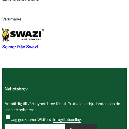
Varumärke
Se mer från
Swazi
Nyhetsbrev
Anmäl dig till vårt nyhetsbrev för att få utvalda erbjudanden och de
senaste nyheterna.
Jag godkänner Widforss
integritetspolicy
.