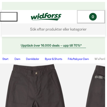
0
Sök efter produkter eller kategorier
Upptäck över 16.000 deals – upp till 70%*
Start
Dam
Damkläder
Byxor & Shorts
Friluftsbyxor Dam
W's Peri Bl