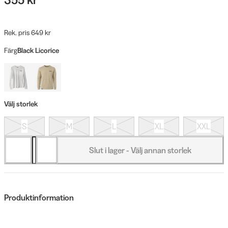
Rek. pris 649 kr
Färg
Black Licorice
Välj storlek
S
M
L
XL
XXL
Slut i lager - Välj annan storlek
Produktinformation