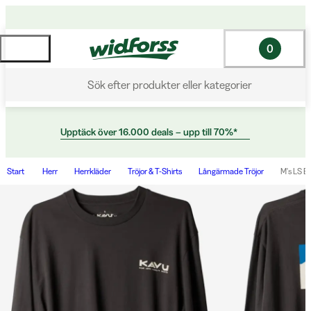
0
Sök efter produkter eller kategorier
Upptäck över 16.000 deals – upp till 70%*
Start
Herr
Herrkläder
Tröjor & T-Shirts
Långärmade Tröjor
M's LS Et