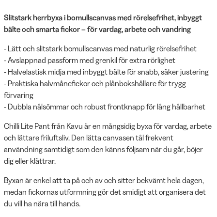
Slitstark herrbyxa i bomullscanvas med rörelsefrihet, inbyggt
bälte och smarta fickor – för vardag, arbete och vandring
- Lätt och slitstark bomullscanvas med naturlig rörelsefrihet
- Avslappnad passform med grenkil för extra rörlighet
- Halvelastisk midja med inbyggt bälte för snabb, säker justering
- Praktiska halvmånefickor och plånbokshållare för trygg
förvaring
- Dubbla nålsömmar och robust frontknapp för lång hållbarhet
Chilli Lite Pant från Kavu är en mångsidig byxa för vardag, arbete
och lättare friluftsliv. Den lätta canvasen tål frekvent
användning samtidigt som den känns följsam när du går, böjer
dig eller klättrar.
Byxan är enkel att ta på och av och sitter bekvämt hela dagen,
medan fickornas utformning gör det smidigt att organisera det
du vill ha nära till hands.