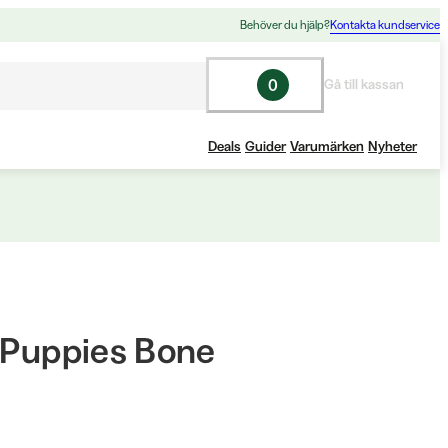
Behöver du hjälp?
Kontakta kundservice
0
Gå till kassan
Deals
Guider
Varumärken
Nyheter
r Puppies Bone