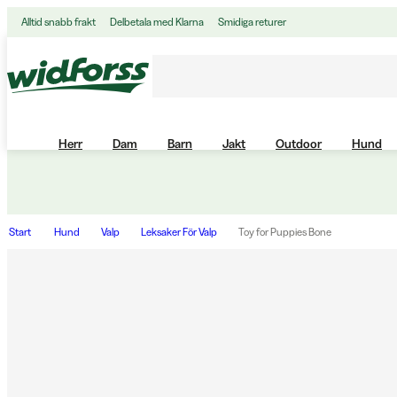
Alltid snabb frakt
Delbetala med Klarna
Smidiga returer
Herr
Dam
Barn
Jakt
Outdoor
Hund
Start
Hund
Valp
Leksaker För Valp
Toy for Puppies Bone