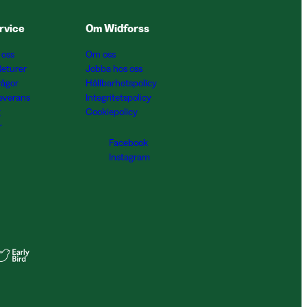
rvice
Om Widforss
 oss
Om oss
Returer
Jobba hos oss
rågor
Hållbarhetspolicy
Leverans
Integritetspolicy
g
Cookiepolicy
r
Facebook
Instagram