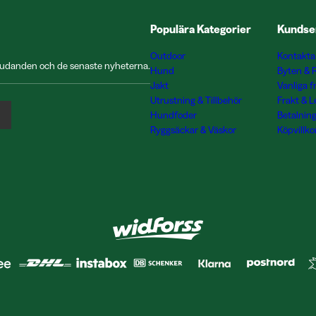
Populära Kategorier
Kundse
Outdoor
Kontakta
rbjudanden och de senaste nyheterna.
Hund
Byten & 
Jakt
Vanliga f
Utrustning & Tillbehör
Frakt & 
Hundfoder
Betalnin
Ryggsäckar & Väskor
Köpvillko