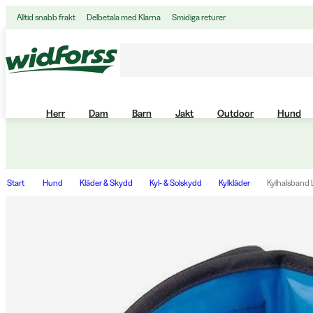
Alltid snabb frakt
Delbetala med Klarna
Smidiga returer
Herr
Dam
Barn
Jakt
Outdoor
Hund
Start
Hund
Kläder & Skydd
Kyl- & Solskydd
Kylkläder
Kylhalsband 