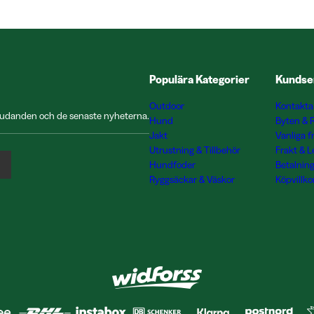
Populära Kategorier
Kundse
Outdoor
Kontakta
rbjudanden och de senaste nyheterna.
Hund
Byten & 
Jakt
Vanliga f
Utrustning & Tillbehör
Frakt & 
Hundfoder
Betalnin
Ryggsäckar & Väskor
Köpvillko