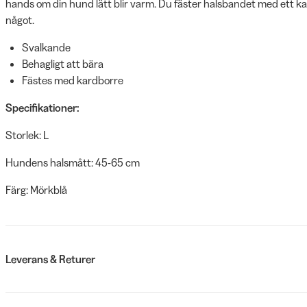
hands om din hund lätt blir varm. Du fäster halsbandet med ett ka
något.
Svalkande
Behagligt att bära
Fästes med kardborre
Specifikationer:
Storlek: L
Hundens halsmått: 45-65 cm
Färg: Mörkblå
Leverans & Returer