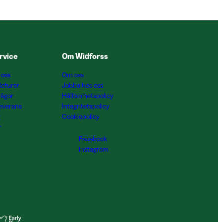
rvice
Om Widforss
 oss
Om oss
Returer
Jobba hos oss
rågor
Hållbarhetspolicy
Leverans
Integritetspolicy
g
Cookiepolicy
r
Facebook
Instagram