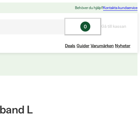
Behöver du hjälp?
Kontakta kundservice
0
Gå till kassan
Deals
Guider
Varumärken
Nyheter
sband L