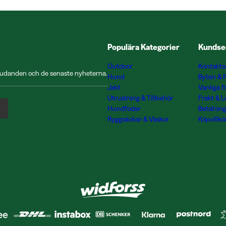
Populära Kategorier
Kundse
Outdoor
Kontakta
rbjudanden och de senaste nyheterna.
Hund
Byten & 
Jakt
Vanliga f
Utrustning & Tillbehör
Frakt & 
Hundfoder
Betalnin
Ryggsäckar & Väskor
Köpvillko