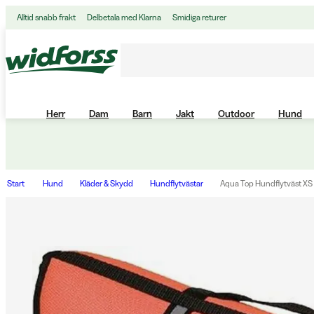
Alltid snabb frakt
Delbetala med Klarna
Smidiga returer
Herr
Dam
Barn
Jakt
Outdoor
Hund
Start
Hund
Kläder & Skydd
Hundflytvästar
Aqua Top Hundflytväst XS