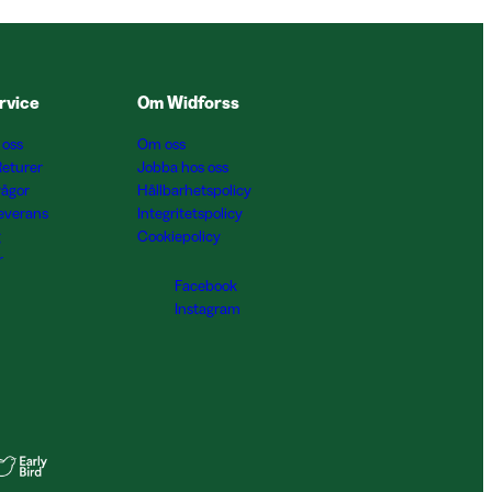
rvice
Om Widforss
 oss
Om oss
Returer
Jobba hos oss
rågor
Hållbarhetspolicy
Leverans
Integritetspolicy
g
Cookiepolicy
r
Facebook
Instagram