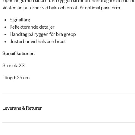
löper längs med sidorna. På ryggen sitter ett handtag för att du lä
Västen är justerbar vid hals och bröst för optimal passform.
Signalfärg
Reflekterande detaljer
Handtag på ryggen för bra grepp
Justerbar vid hals och bröst
Specifikationer:
Storlek: XS
Längd: 25 cm
Leverans & Returer