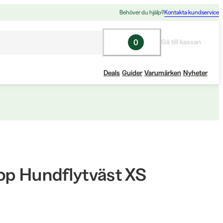
Behöver du hjälp?
Kontakta kundservice
0
Gå till kassan
Deals
Guider
Varumärken
Nyheter
op Hundflytväst XS