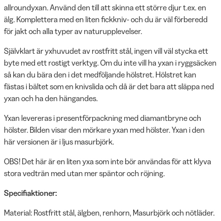
allroundyxan. Använd den till att skinna ett större djur t.ex. en
älg. Komplettera med en liten fickkniv- och du är väl förberedd
för jakt och alla typer av naturupplevelser.
Självklart är yxhuvudet av rostfritt stål, ingen vill väl stycka ett
byte med ett rostigt verktyg. Om du inte vill ha yxan i ryggsäcken
så kan du bära den i det medföljande hölstret. Hölstret kan
fästas i bältet som en knivslida och då är det bara att släppa ned
yxan och ha den hängandes.
Yxan levereras i presentförpackning med diamantbryne och
hölster. Bilden visar den mörkare yxan med hölster. Yxan i den
här versionen är i ljus masurbjörk.
OBS! Det här är en liten yxa som inte bör användas för att klyva
stora vedträn med utan mer späntor och röjning.
Specifiaktioner:
Material: Rostfritt stål, älgben, renhorn, Masurbjörk och nötläder.