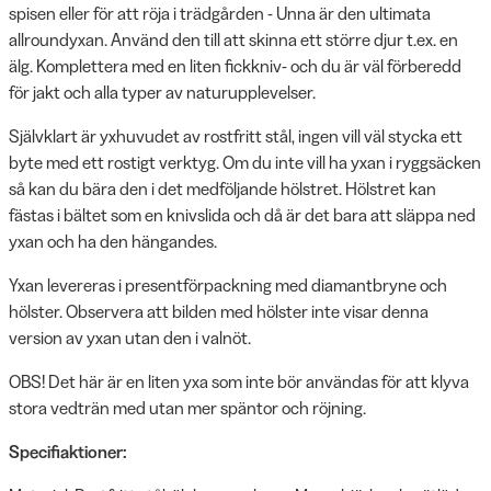
spisen eller för att röja i trädgården - Unna är den ultimata
allroundyxan. Använd den till att skinna ett större djur t.ex. en
älg. Komplettera med en liten fickkniv- och du är väl förberedd
för jakt och alla typer av naturupplevelser.
Självklart är yxhuvudet av rostfritt stål, ingen vill väl stycka ett
byte med ett rostigt verktyg. Om du inte vill ha yxan i ryggsäcken
så kan du bära den i det medföljande hölstret. Hölstret kan
fästas i bältet som en knivslida och då är det bara att släppa ned
yxan och ha den hängandes.
Yxan levereras i presentförpackning med diamantbryne och
hölster. Observera att bilden med hölster inte visar denna
version av yxan utan den i valnöt.
OBS! Det här är en liten yxa som inte bör användas för att klyva
stora vedträn med utan mer späntor och röjning.
Specifiaktioner: