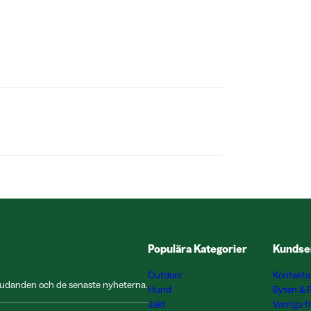
Populära Kategorier
Kundse
Outdoor
Kontakta
rbjudanden och de senaste nyheterna.
Hund
Byten & 
Jakt
Vanliga f