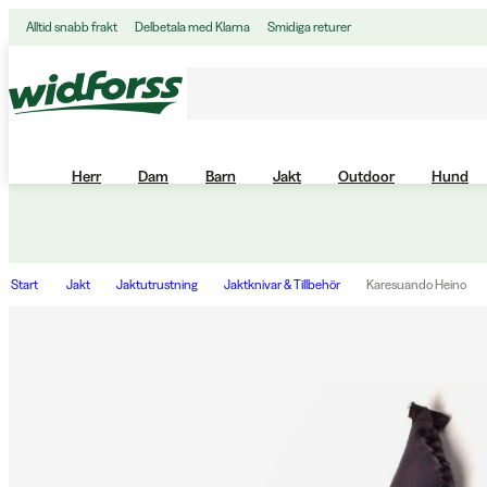
Alltid snabb frakt
Delbetala med Klarna
Smidiga returer
Herr
Dam
Barn
Jakt
Outdoor
Hund
Start
Jakt
Jaktutrustning
Jaktknivar & Tillbehör
Karesuando Heino