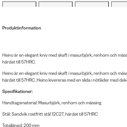
Produktinformation
Heino är en elegant kniv med skaft i masurbjörk, renhorn och mässi
härdat till 57HRC.
Heino är en elegant kniv med skaft i masurbjörk, renhorn och mässi
härdat till 57HRC. Heino levereras med en slida i nötläder med deko
Specifikationer:
Handtagsmaterial: Masurbjörk, renhorn och mässing
Stål: Sandvik rostfritt stål 12C27, härdat till 57HRC
Totallängd: 200 mm