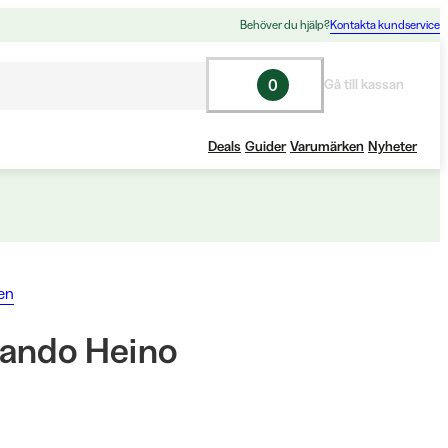
Behöver du hjälp?
Kontakta kundservice
0
Gå till kassan
Deals
Guider
Varumärken
Nyheter
en
ando Heino