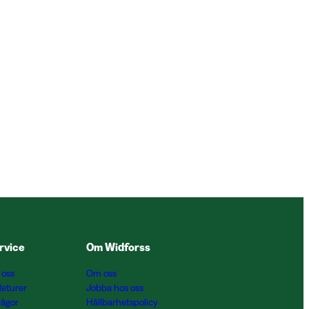
rvice
Om Widforss
 oss
Om oss
Returer
Jobba hos oss
rågor
Hållbarhetspolicy