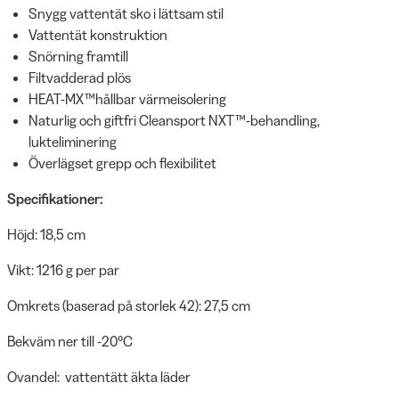
Snygg vattentät sko i lättsam stil
Vattentät konstruktion
Snörning framtill
Filtvadderad plös
HEAT-MX™hållbar värmeisolering
Naturlig och giftfri Cleansport NXT™-behandling,
lukteliminering
Överlägset grepp och flexibilitet
Specifikationer:
Höjd: 18,5 cm
Vikt: 1216 g per par
Omkrets (baserad på storlek 42): 27,5 cm
Bekväm ner till -20°C
Ovandel: vattentätt äkta läder