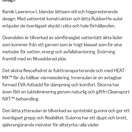
Kamik Lawrence L blandar lättsam stil och högpresterande
design. Med vattentät konstruktion och lätta RubberHe-sulor
erbjuder de överlägset skydd i våta och hala förhållanden.
Ovandelen är tillverkad av sömförseglat vattentätt äkta läder
som kommer från ett garveri som är högt klassat som för sina
metoder för vatten, energi och avfallshantering. Snörning
framtill med en filtvadderad plös.
Det sköna fleecefodret är fukttransporterande och med HEAT-
MX™ får du hållbar värmeisolering. Innersulan är en avtagbar
formad EVA-fotbädd för dämpning och komfort. Skorna har
även fått en lukteliminering genom naturlig och giftfri Cleansport
NXT™-behandling.
Den lätta yttersulan är tillverkad av syntetiskt gummi och ger ett
överlägset grepp och flexibilitet. Sulorna har ett djupt och brett,
självrengörande mönster för slitstyrka i alla väder