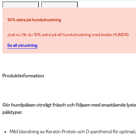
10% extra på hundutrustning
Just nu får du 10% extra på all hundutrustning med koden HUND10.
Se all utrustning
Produktinformation
Gör hundpälsen otroligt fräsch och följsam med enastående lyster.
pälstyper.
Mild blandning av Keratin Protein och D-panthenol för optimal 