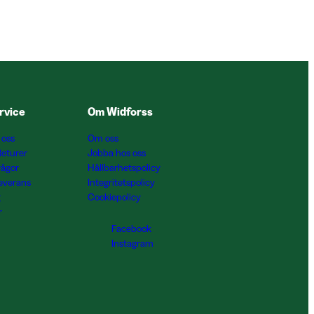
rvice
Om Widforss
 oss
Om oss
Returer
Jobba hos oss
rågor
Hållbarhetspolicy
Leverans
Integritetspolicy
g
Cookiepolicy
r
Facebook
Instagram