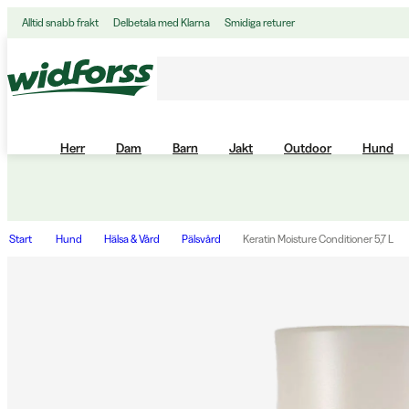
Alltid snabb frakt
Delbetala med Klarna
Smidiga returer
Herr
Dam
Barn
Jakt
Outdoor
Hund
Start
Hund
Hälsa & Vård
Pälsvård
Keratin Moisture Conditioner 5,7 L