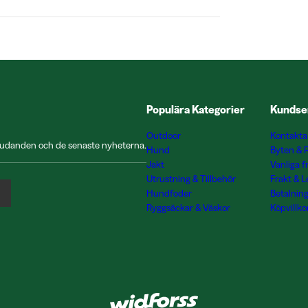
Populära Kategorier
Kundse
Outdoor
Kontakta
rbjudanden och de senaste nyheterna.
Hund
Byten & 
Jakt
Vanliga f
Utrustning & Tillbehör
Frakt & 
Hundfoder
Betalnin
Ryggsäckar & Väskor
Köpvillko