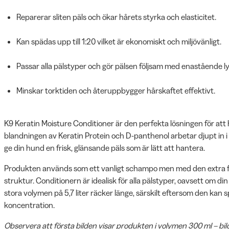
Reparerar sliten päls och ökar hårets styrka och elasticitet.
Kan spädas upp till 1:20 vilket är ekonomiskt och miljövänligt.
Passar alla pälstyper och gör pälsen följsam med enastående ly
Minskar torktiden och återuppbygger hårskaftet effektivt.
K9 Keratin Moisture Conditioner är den perfekta lösningen för att h
blandningen av Keratin Protein och D-panthenol arbetar djupt in i
ge din hund en frisk, glänsande päls som är lätt att hantera.
Produkten används som ett vanligt schampo men med den extra f
struktur. Conditionern är idealisk för alla pälstyper, oavsett om din 
stora volymen på 5,7 liter räcker länge, särskilt eftersom den kan 
koncentration.
Observera att första bilden visar produkten i volymen 300 ml – bil