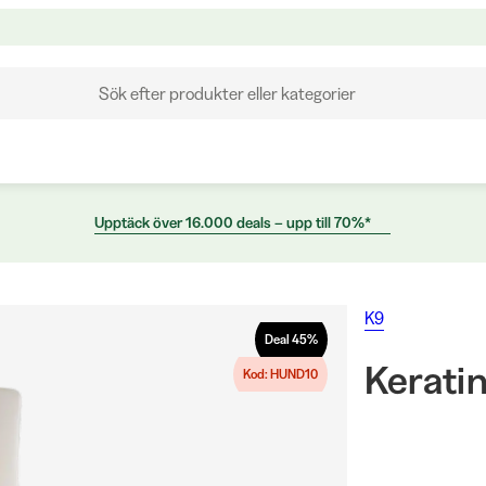
Sök efter produkter eller kategorier
Upptäck över 16.000 deals – upp till 70%*
K9
Deal
45
%
Keratin
Kod: HUND10