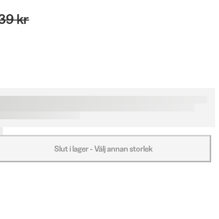
39 kr
Slut i lager - Välj annan storlek