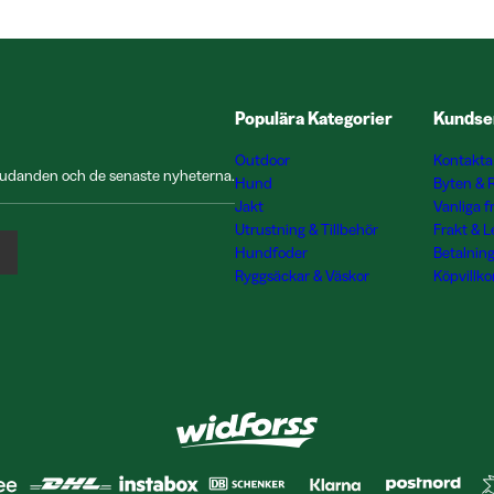
Populära Kategorier
Kundse
Outdoor
Kontakta
rbjudanden och de senaste nyheterna.
Hund
Byten & 
Jakt
Vanliga f
Utrustning & Tillbehör
Frakt & 
Hundfoder
Betalnin
Ryggsäckar & Väskor
Köpvillko