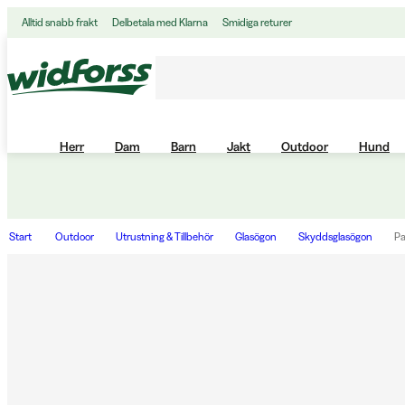
Alltid snabb frakt
Delbetala med Klarna
Smidiga returer
Herr
Dam
Barn
Jakt
Outdoor
Hund
Start
Outdoor
Utrustning & Tillbehör
Glasögon
Skyddsglasögon
Pa