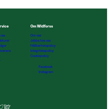
rvice
Om Widforss
 oss
Om oss
Returer
Jobba hos oss
rågor
Hållbarhetspolicy
Leverans
Integritetspolicy
g
Cookiepolicy
r
Facebook
Instagram