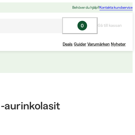
Behöver du hjälp?
Kontakta kundservice
0
Gå till kassan
Deals
Guider
Varumärken
Nyheter
-aurinkolasit