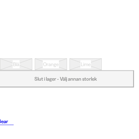
Blå
Orange
Lime
Slut i lager - Välj annan storlek
Gear