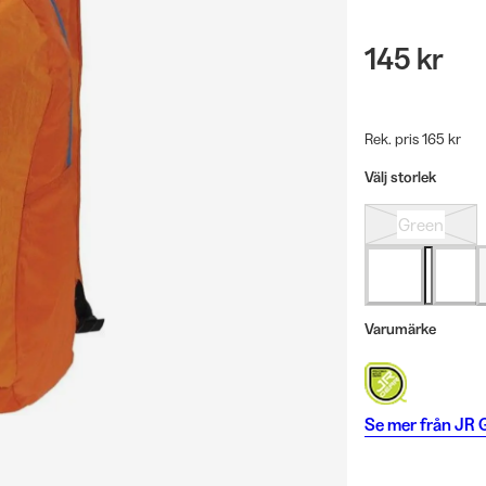
145 kr
Rek. pris 165 kr
Välj storlek
Green
Varumärke
Se mer från
JR 