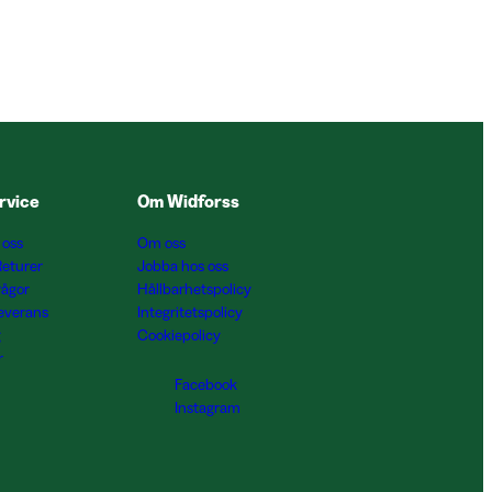
rvice
Om Widforss
 oss
Om oss
Returer
Jobba hos oss
rågor
Hållbarhetspolicy
Leverans
Integritetspolicy
g
Cookiepolicy
r
Facebook
Instagram