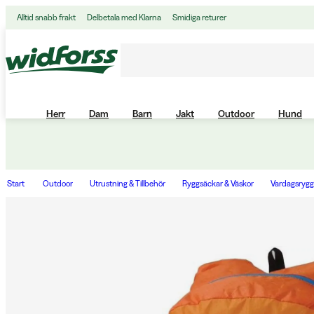
Alltid snabb frakt
Delbetala med Klarna
Smidiga returer
Herr
Dam
Barn
Jakt
Outdoor
Hund
Start
Outdoor
Utrustning & Tillbehör
Ryggsäckar & Väskor
Vardagsrygg