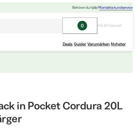
Behöver du hjälp?
Kontakta kundservice
0
Gå till kassan
Deals
Guider
Varumärken
Nyheter
ack in Pocket Cordura 20L
ärger