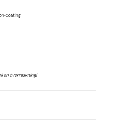
on-coating
bli en överraskning!