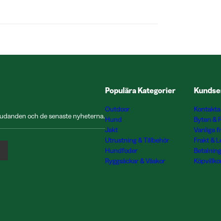
Populära Kategorier
Kundse
Outdoor
Kontakta
rbjudanden och de senaste nyheterna.
Hund
Byten & 
Jakt
Vanliga f
Utrustning & Tillbehör
Frakt & 
Hundfoder
Betalnin
Ryggsäckar & Väskor
Köpvillko