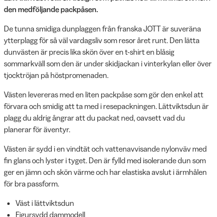
den medföljande packpåsen.
De tunna smidiga dunplaggen från franska JOTT är suveräna
ytterplagg för så väl vardagsliv som resor året runt. Den lätta
dunvästen är precis lika skön över en t-shirt en blåsig
sommarkväll som den är under skidjackan i vinterkylan eller över
tjocktröjan på höstpromenaden.
Västen levereras med en liten packpåse som gör den enkel att
förvara och smidig att ta med i resepackningen. Lättviktsdun är
plagg du aldrig ångrar att du packat ned, oavsett vad du
planerar för äventyr.
Västen är sydd i en vindtät och vattenavvisande nylonväv med
fin glans och lyster i tyget. Den är fylld med isolerande dun som
ger en jämn och skön värme och har elastiska avslut i ärmhålen
för bra passform.
Väst i lättviktsdun
Figursydd dammodell