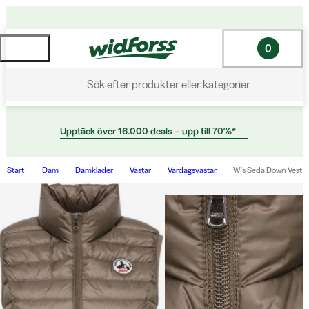
0
Sök efter produkter eller kategorier
Upptäck över 16.000 deals – upp till 70%*
Start
Dam
Damkläder
Västar
Vardagsvästar
W's Seda Down Vest 