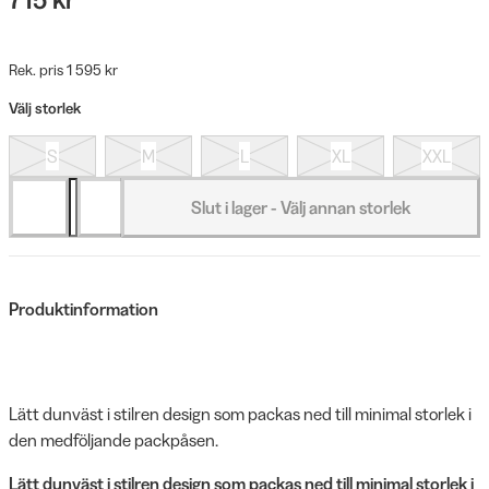
Rek. pris 1 595 kr
Välj storlek
S
M
L
XL
XXL
Slut i lager - Välj annan storlek
Produktinformation
Lätt dunväst i stilren design som packas ned till minimal storlek i
den medföljande packpåsen.
Lätt dunväst i stilren design som packas ned till minimal storlek i