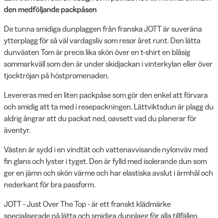
den medföljande packpåsen
De tunna smidiga dunplaggen från franska JOTT är suveräna
ytterplagg för så väl vardagsliv som resor året runt. Den lätta
dunvästen Tom är precis lika skön över en t-shirt en blåsig
sommarkväll som den är under skidjackan i vinterkylan eller över
tjocktröjan på höstpromenaden.
Levereras med en liten packpåse som gör den enkel att förvara
och smidig att ta med i resepackningen. Lättviktsdun är plagg du
aldrig ångrar att du packat ned, oavsett vad du planerar för
äventyr.
Västen är sydd i en vindtät och vattenavvisande nylonväv med
fin glans och lyster i tyget. Den är fylld med isolerande dun som
ger en jämn och skön värme och har elastiska avslut i ärmhål och
nederkant för bra passform.
JOTT - Just Over The Top - är ett franskt klädmärke
specialiserade på lätta och smidiga dunplagg för alla tillfällen.