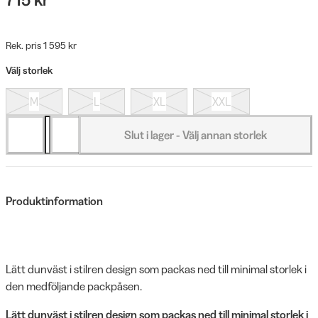
Rek. pris 1 595 kr
Välj storlek
M
L
XL
XXL
Slut i lager - Välj annan storlek
Produktinformation
Lätt dunväst i stilren design som packas ned till minimal storlek i
den medföljande packpåsen.
Lätt dunväst i stilren design som packas ned till minimal storlek i