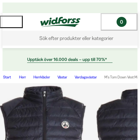
0
Sök efter produkter eller kategorier
Upptäck över 16.000 deals – upp till 70%*
Start
Herr
Herrkläder
Västar
Vardagsvästar
M's Tom Down Vest Mar