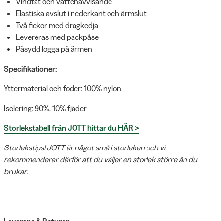
Vindtät och vattenavvisande
Elastiska avslut i nederkant och ärmslut
Två fickor med dragkedja
Levereras med packpåse
Påsydd logga på ärmen
Specifikationer:
Yttermaterial och foder: 100% nylon
Isolering: 90%, 10% fjäder
Storlekstabell från JOTT hittar du HÄR >
Storlekstips! JOTT är något små i storleken och vi
rekommenderar därför att du väljer en storlek större än du
brukar.
Leverans & Returer