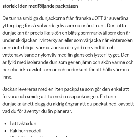
storlek i den medföljande packpåsen
De tunna smidiga dunjackorna från franska JOTT är suveräna
ytterplagg för så väl vardagsliv som resor året runt. Den lätta
dunjackan är precis lika skön en blåsig sommarkväll som den är
under skidjackan i vinterkylan eller som vårjacka när vintersolen
ännu inte börjat värma. Jackan är sydd i en vindtät och
vattenavvisande nylonväv med fin glans och lyster i tyget. Den
är fylld med isolerande dun som ger en jämn och skön värme och
har elastiska avslut i ärmar och nederkant för att hålla värmen
inne.
Jackan levereras med en liten packpåse som gör den enkel att
förvara och smidig att ta med i resepackningen. En tunn
dunjacka är ett plagg du aldrig ångrar att du packat ned, oavsett
vad du för äventyr du än planerar.
Lättviktsdun
Rak herrmodell