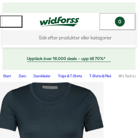
0
Sök efter produkter eller kategorier
Upptäck över 16.000 deals – upp till 70%*
Start
Dam
Damkläder
Tröjor & T-Shirts
T-Shirts & Piké
W's Tech Lit